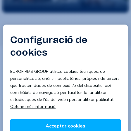
Descobreix ofertes de feina a
Los Palacios Y
Villafranca, Sevilla
i comença un nou lloc de feina
prop teu, amb les millors condicions. És l'hora de
trobar la feina de la teva especialitat.
Comença ja el
teu nou repte.
Ofertes de feina a:
Ofertes de feina a Barcelona
Ofertes de feina a Madrid