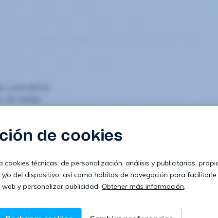
 y polivalente.
o de trabajo.
mente.