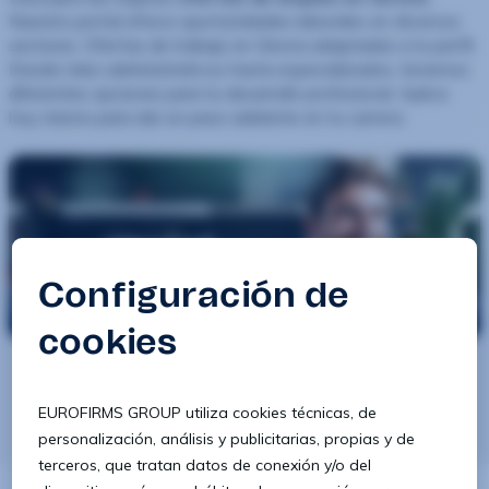
Nuestro portal ofrece oportunidades laborales en diversos
sectores. Ofertas de trabajo en Girona adaptadas a tu perfil.
Desde roles administrativos hasta especializados, tenemos
diferentes opciones para tu desarrollo profesional. Aplica
hoy mismo para dar un paso adelante en tu carrera.