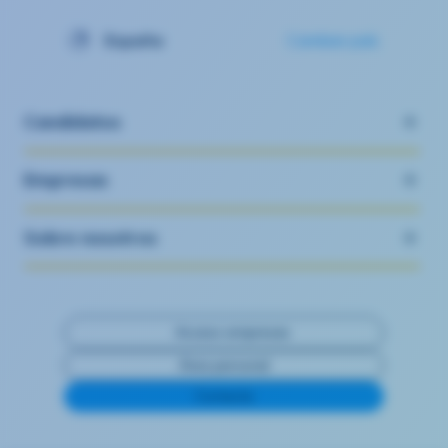
España
Cambiar país
Candidatos
Empresas
Sobre nosotros
Acceso empresas
Área personal
Contacta