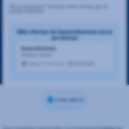
¡No te preocupes! Tenemos otras ofertas que te
pueden interesar
Más ofertas de Dependiente/a cerca
de Orense
Dependiente/a
Ourense, Orense
Salario A concretar
23/07/2026
Crear alerta
Otros resultados relacionados con la búsqueda
trabajo en