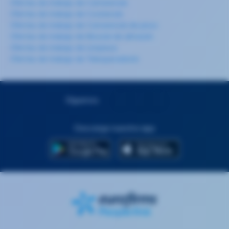
Ofertas de trabajo de Camarero/a
Ofertas de trabajo de Cocinero/a
Ofertas de trabajo de Camarero/a de pisos
Ofertas de trabajo de Mozo/a de almacén
Ofertas de trabajo de Limpieza
Ofertas de trabajo de Teleoperador/a
Síguenos
Descarga nuestra app