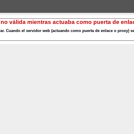
 no válida mientras actuaba como puerta de enlac
r. Cuando el servidor web (actuando como puerta de enlace o proxy) se