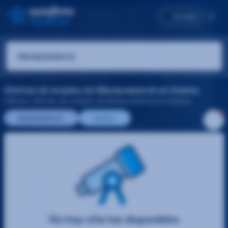
Accede
Ofertas de empleo de Manipulador/a en Huelva
Últimas ofertas de empleo de Manipulador/a en Huelva
Manipulador/a
Huelva
No hay ofertas disponibles