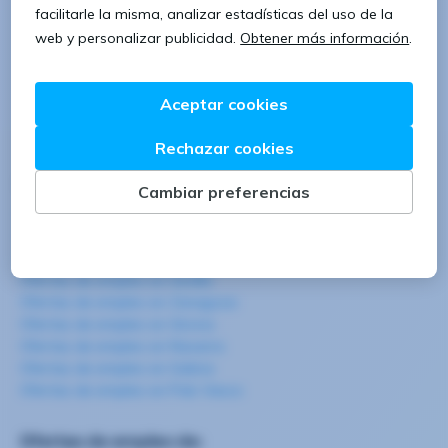
encuentra el puesto laboral muy pronto con
Eurofirms
, con las mejores condiciones. Es el
momento de encontrar el empleo de tu especialidad.
Empieza ya tu nuevo reto.
Ofertas de empleo en:
Ofertas de empleo en Barcelona
Ofertas de empleo en Madrid
Ofertas de empleo en Valencia
Ofertas de empleo en Sevilla
Ofertas de empleo en Zaragoza
Ofertas de empleo en Girona
Ofertas de empleo en Navarra
Ofertas de empleo en Galicia
Ofertas de empleo en País Vasco
Ofertas de empleo de: