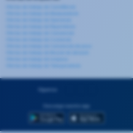
Ofertas de trabajo de Carretillero/a
Ofertas de trabajo de Manipulador/a
Ofertas de trabajo de Operario/a
Ofertas de trabajo de Repartidor/a
Ofertas de trabajo de Camarero/a
Ofertas de trabajo de Cocinero/a
Ofertas de trabajo de Camarero/a de pisos
Ofertas de trabajo de Mozo/a de almacén
Ofertas de trabajo de Limpieza
Ofertas de trabajo de Teleoperador/a
Síguenos
Descarga nuestra app