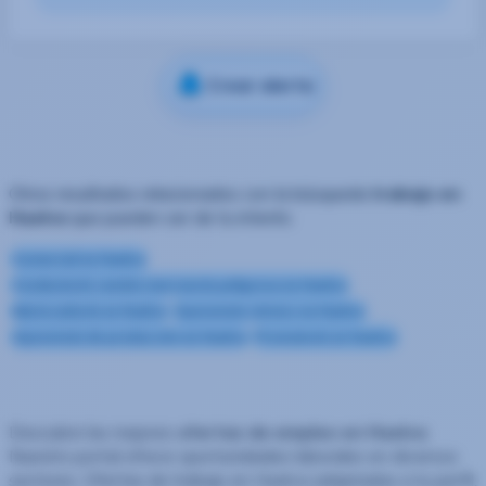
Crear alerta
Otros resultados relacionados con la búsqueda
trabajo en
Huelva
que pueden ser de tu interés:
Comercial en Huelva
Conductor/a camión mercancía peligrosa en Huelva
Mariscador/a en Huelva
Operario/a cárnico en Huelva
Operario/a de producción en Huelva
Promotor/a en Huelva
Descubre las mejores
ofertas de empleo en Huelva
.
Nuestro portal ofrece oportunidades laborales en diversos
sectores. Ofertas de trabajo en Huelva adaptadas a tu perfil.