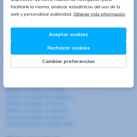
Consulta las vacantes de trabajo de
Operario a
granalladora
en
Zaragoza
y empieza un nuevo
puesto de trabajo cerca de ti, con las mejores
condiciones. Es el momento de encontrar el empleo
de tu especialidad.
Empieza ya tu nuevo reto.
Ofertas de empleo en:
Ofertas de empleo en Barcelona
Ofertas de empleo en Madrid
Ofertas de empleo en Valencia
Ofertas de empleo en Sevilla
Ofertas de empleo en Zaragoza
Ofertas de empleo en Girona
Ofertas de empleo en Navarra
Ofertas de empleo en Galicia
Ofertas de empleo en País Vasco