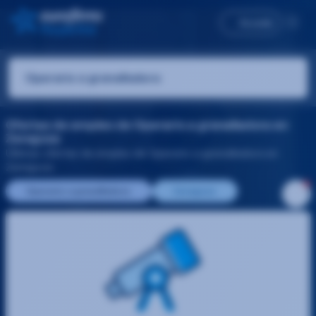
Accede
Ofertas de empleo de Operario a granalladora en
Zaragoza
Últimas ofertas de empleo de Operario a granalladora en
Zaragoza
Operario a granalladora
Zaragoza