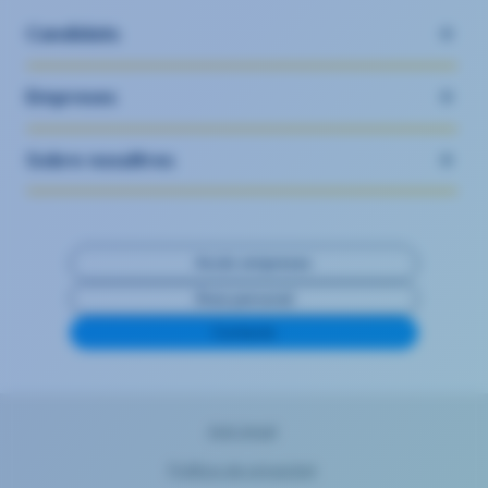
Candidats
Empreses
Sobre nosaltres
Accés empreses
Àrea personal
Contacte
Avís legal
Política de privacitat