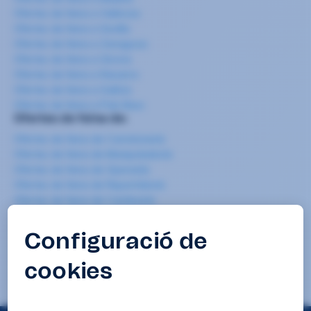
Ofertes de feina a València
Ofertes de feina a Sevilla
Ofertes de feina a Zaragoza
Ofertes de feina a Girona
Ofertes de feina a Navarra
Ofertes de feina a Galícia
Ofertes de feina a País Basc
Ofertes de feina de:
Ofertes de feina de Carretoner/a
Ofertes de feina de Manipulador/a
Ofertes de feina de Operari/a
Ofertes de feina de Repartidor/a
Ofertes de feina de Cambrer/a
Ofertes de feina de Cuiner/a-chef
Ofertes de feina de Cambrer/a de pisos
Ofertes de feina de Mosso/a de magatzem
Ofertes de feina de Neteja
Ofertes de feina de Teleoperador/a