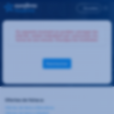
Accedeix
En aquests moment no podem carregar les
ofertes, estem treballant per solucionar-ho,
torna en uns minuts. Disculpa les molèsties.
Reintentar
Ofertes de feina a:
Ofertes de feina a Barcelona
Ofertes de feina a Madrid