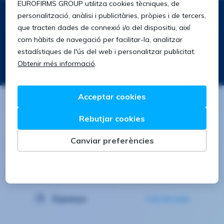
Segueix-nos a:
Descarrega't la nostra app
Buscar
Buscar
Espanya
Canviar país