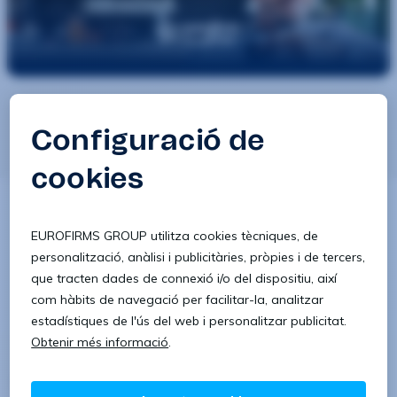
Som-hi! Busca ofertes de feina a
Villarrubia De
Santiago, Toledo
i comença un nou lloc de feina
prop teu, amb les millors condicions. És l'hora de
trobar la feina de la teva especialitat.
Comença ja el
teu nou repte.
Ofertes de feina a: