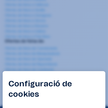
Ofertes de feina a València
Ofertes de feina a Sevilla
Ofertes de feina a Zaragoza
Ofertes de feina a Girona
Ofertes de feina a Navarra
Ofertes de feina a Galícia
Ofertes de feina a País Basc
Ofertes de feina de:
Ofertes de feina de Carretoner/a
Ofertes de feina de Manipulador/a
Ofertes de feina de Operari/a
Ofertes de feina de Repartidor/a
Ofertes de feina de Cambrer/a
Ofertes de feina de Cuiner/a-chef
Ofertes de feina de Cambrer/a de pisos
Ofertes de feina de Mosso/a de magatzem
Ofertes de feina de Neteja
Ofertes de feina de Teleoperador/a