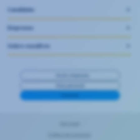
Candidats
Empreses
Sobre nosaltres
Accés empreses
Àrea personal
Contacte
Avís legal
Política de privacitat