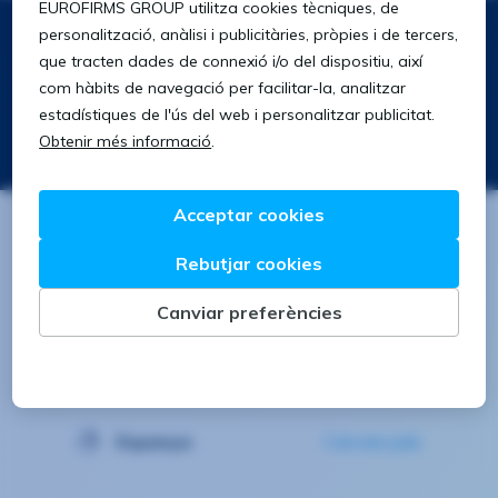
Segueix-nos a:
Descarrega't la nostra app
Buscar
Buscar
Espanya
Canviar país