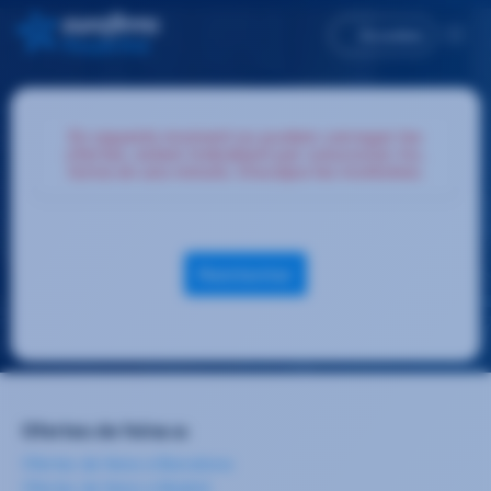
Accedeix
En aquests moment no podem carregar les
ofertes, estem treballant per solucionar-ho,
torna en uns minuts. Disculpa les molèsties.
Reintentar
Ofertes de feina a:
Ofertes de feina a Barcelona
Ofertes de feina a Madrid