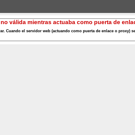
 no válida mientras actuaba como puerta de enlac
r. Cuando el servidor web (actuando como puerta de enlace o proxy) se