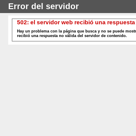
Error del servidor
502: el servidor web recibió una respuesta
Hay un problema con la página que busca y no se puede mostra
recibió una respuesta no válida del servidor de contenido.