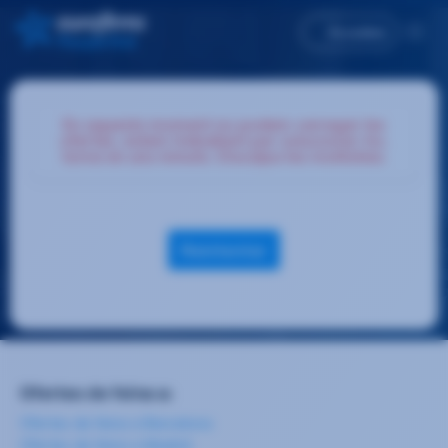
Accedeix
En aquests moment no podem carregar les
ofertes, estem treballant per solucionar-ho,
torna en uns minuts. Disculpa les molèsties.
Reintentar
Ofertes de feina a:
Ofertes de feina a Barcelona
Ofertes de feina a Madrid