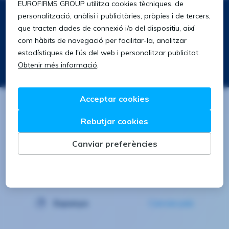
Segueix-nos a:
Descarrega't la nostra app
Buscar
Buscar
Espanya
Canviar país