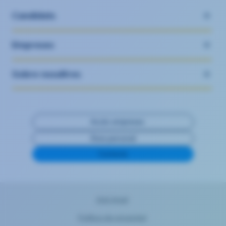
Candidats
Empreses
Sobre nosaltres
Accés empreses
Àrea personal
Contacte
Avís legal
Política de privacitat