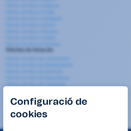
Ofertes de feina a València
Ofertes de feina a Sevilla
Ofertes de feina a Zaragoza
Ofertes de feina a Girona
Ofertes de feina a Navarra
Ofertes de feina a Galícia
Ofertes de feina a País Basc
Ofertes de feina de:
Ofertes de feina de Carretoner/a
Ofertes de feina de Manipulador/a
Ofertes de feina de Operari/a
Ofertes de feina de Repartidor/a
Ofertes de feina de Cambrer/a
Ofertes de feina de Cuiner/a-chef
Ofertes de feina de Cambrer/a de pisos
Ofertes de feina de Mosso/a de magatzem
Ofertes de feina de Neteja
Ofertes de feina de Teleoperador/a