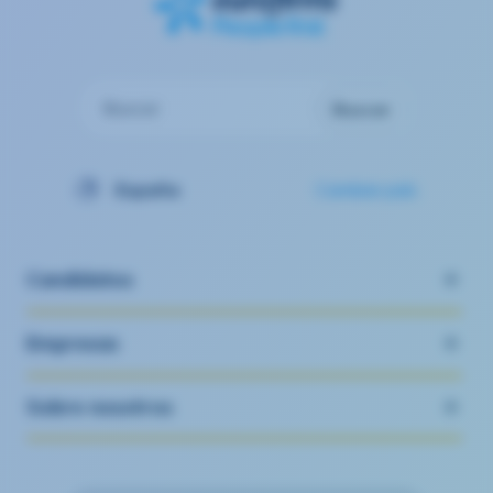
Buscar
Buscar
España
Cambiar país
Candidatos
Empresas
Sobre nosotros