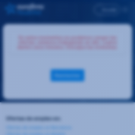
Accede
En estos momentos no podemos cargar las
ofertas, estamos trabajando en ello, vuelve
dentro unos minutos. Disculpa las molestias.
Reintentar
Ofertas de empleo en:
Ofertas de empleo en Barcelona
Ofertas de empleo en Madrid