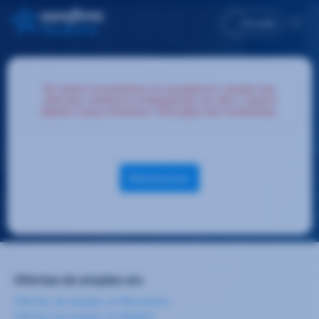
Accede
En estos momentos no podemos cargar las
ofertas, estamos trabajando en ello, vuelve
dentro unos minutos. Disculpa las molestias.
Reintentar
Ofertas de empleo en:
Ofertas de empleo en Barcelona
Ofertas de empleo en Madrid