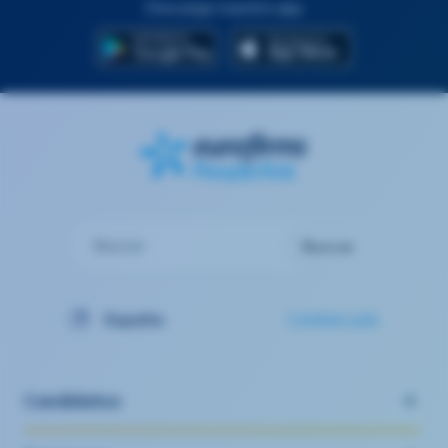
Descarga nuestra app
Buscar
Buscar
España
Cambiar país
Candidatos