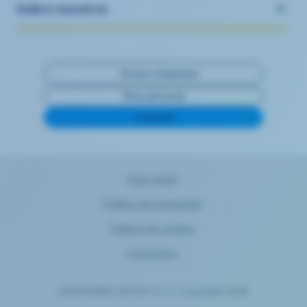
Sobre nosotros
Acceso empresas
Área personal
Contacta
Aviso legal
Política de privacidad
Política de cookies
Canal ético
EUROFIRMS GROUP S.L.U. Copyright 2026