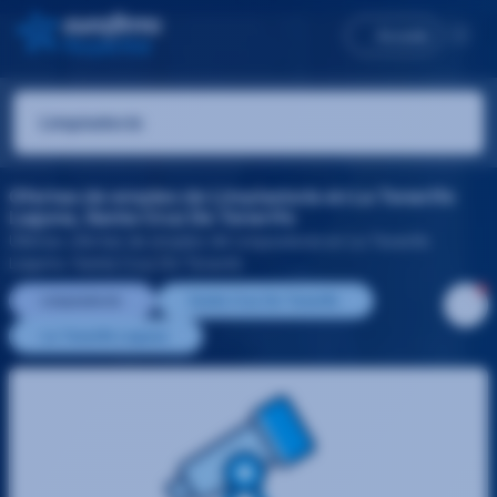
Accede
Ofertas de empleo de Limpiador/a en La Tenerife
Laguna, Santa Cruz De Tenerife
Últimas ofertas de empleo de Limpiador/a en La Tenerife
Laguna, Santa Cruz De Tenerife
Limpiador/a
Santa Cruz De Tenerife
La Tenerife Laguna