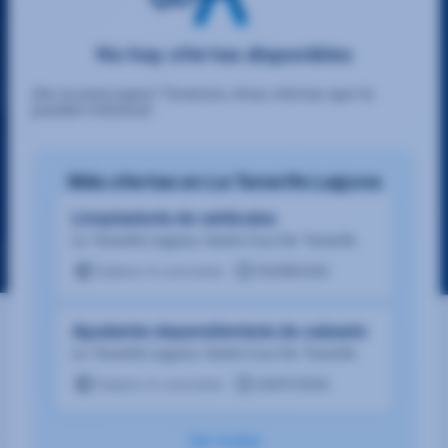
No hay ofertas disponibles
¡No te preocupes! Tenemos otras ofertas que te
pueden interesar
Más ofertas en La Tenerife Laguna
Limpiador/a de vehículos
La Tenerife Laguna, Santa Cruz De Tenerife
Salario A concretar
03/08/2026
Ayudante dependiente/a de calzado
La Tenerife Laguna, Santa Cruz De Tenerife
Salario A concretar
24/07/2026
Ver todas