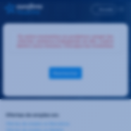
Accede
En estos momentos no podemos cargar las
ofertas, estamos trabajando en ello, vuelve
dentro unos minutos. Disculpa las molestias.
Reintentar
Ofertas de empleo en:
Ofertas de empleo en Barcelona
Ofertas de empleo en Madrid