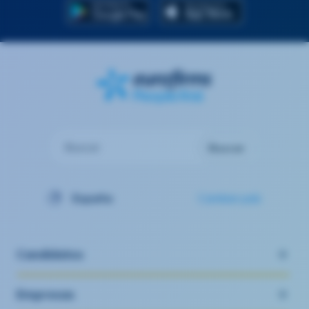
Buscar
Buscar
España
Cambiar país
Candidatos
Empresas