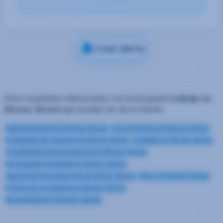
Crear alerta
Otros resultados relacionados con la búsqueda
trabajo en
Girona, Girona
que pueden ser de tu interés:
Administrativo/a en Girona, Girona
Asesor/a fiscal en Girona, Girona
Asistente/a de compras en Girona, Girona
Contable en Girona, Girona
Coordinador/a de producción en Girona, Girona
Encargado/a de tienda en Girona, Girona
Operario/a de producción en Girona, Girona
Otros en Girona, Girona
Profesor/a secundaria en Girona, Girona
Recaudador/a en Girona, Girona