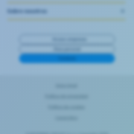
Sobre nosotros
Acceso empresas
Área personal
Contacta
Aviso legal
Política de privacidad
Política de cookies
Canal ético