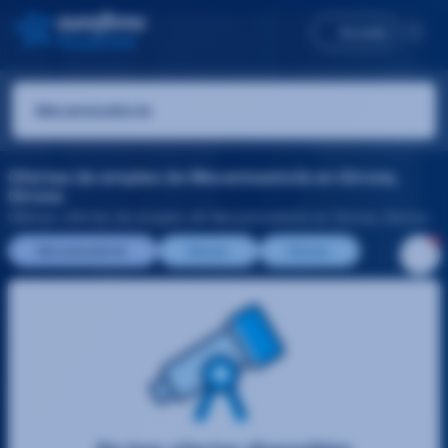
Accede
Ofertas de empleo de Mecanizador/a en Girona,
Girona
Últimas ofertas de empleo de Mecanizador/a en Girona, Girona
Mecanizador/a
Girona
Girona