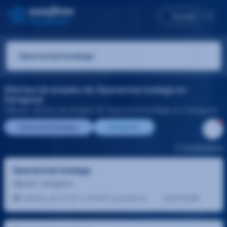
Accede
Ofertas de empleo de Operario/a bodega en
Zaragoza
Últimas ofertas de empleo de Operario/a bodega en Zaragoza
Operario/a bodega
Zaragoza
2 resultados
Operario/a bodega
Alpartir, Zaragoza
Salario de 9,71€ a 10,97€ bruto/hora
21/07/2026