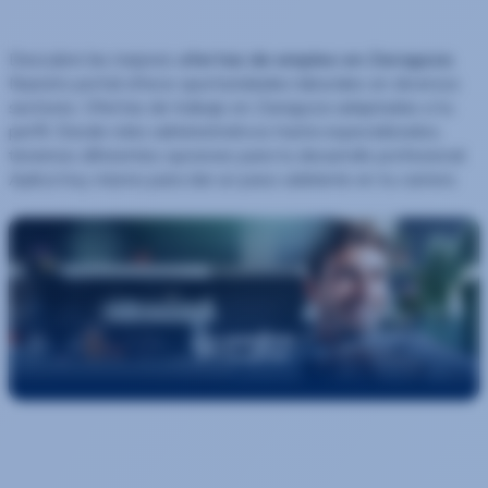
Descubre las mejores
ofertas de empleo en Zaragoza
.
Nuestro portal ofrece oportunidades laborales en diversos
sectores. Ofertas de trabajo en Zaragoza adaptadas a tu
perfil. Desde roles administrativos hasta especializados,
tenemos diferentes opciones para tu desarrollo profesional.
Aplica hoy mismo para dar un paso adelante en tu carrera.