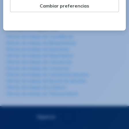
Ofertas de empleo en Navarra
Ofertas de empleo en Galicia
Ofertas de empleo en País Vasco
Ofertas de empleo de:
Ofertas de trabajo de Carretillero/a
Ofertas de trabajo de Manipulador/a
Ofertas de trabajo de Operario/a
Ofertas de trabajo de Repartidor/a
Ofertas de trabajo de Camarero/a
Ofertas de trabajo de Cocinero/a
Ofertas de trabajo de Camarero/a de pisos
Ofertas de trabajo de Mozo/a de almacén
Ofertas de trabajo de Limpieza
Ofertas de trabajo de Teleoperador/a
Síguenos