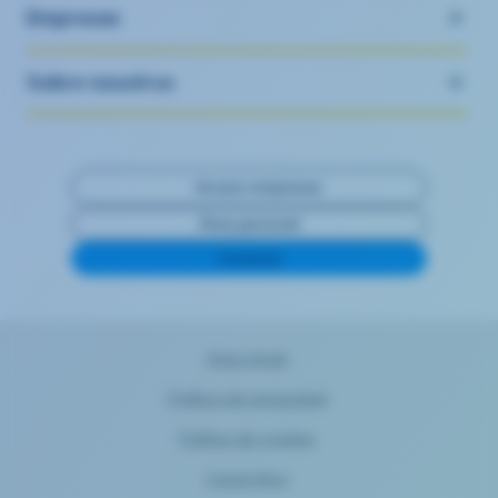
Empresas
Sobre nosotros
Acceso empresas
Área personal
Contacta
Aviso legal
Política de privacidad
Política de cookies
Canal ético