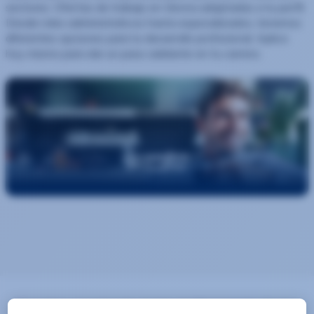
sectores. Ofertas de trabajo en Girona adaptadas a tu perfil.
Desde roles administrativos hasta especializados, tenemos
diferentes opciones para tu desarrollo profesional. Aplica
hoy mismo para dar un paso adelante en tu carrera.
Descubre vacantes de empleo de
Operario/a cárnico