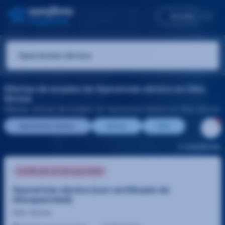
Accede
Ofertas de empleo de Operario/a cárnico en Olot,
Girona
Últimas ofertas de empleo de Operario/a cárnico en Olot, Girona
Operario/a cárnico
Girona
Olot
1 resultado
Certificado de discapacidad
Operario/a cárnico (con certificado de
discapacidad)
Olot, Girona