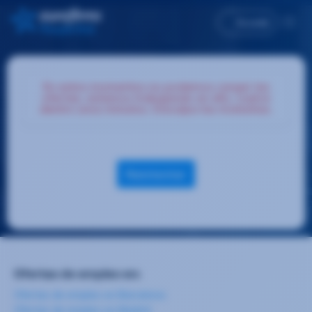
Accede
En estos momentos no podemos cargar las
ofertas, estamos trabajando en ello, vuelve
dentro unos minutos. Disculpa las molestias.
Reintentar
Ofertas de empleo en:
Ofertas de empleo en Barcelona
Ofertas de empleo en Madrid