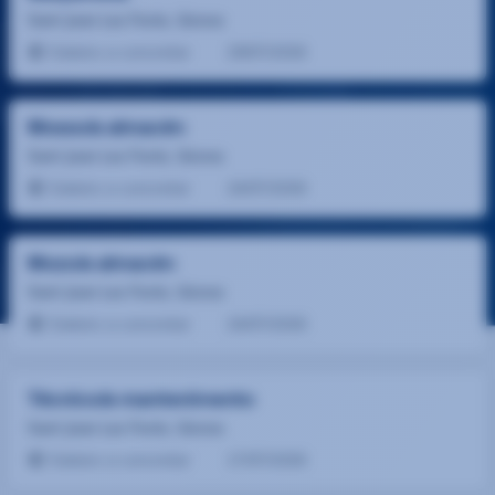
Sant Joan Les Fonts, Girona
Salario a concretar
29/07/2026
Mosso/a almacén
Sant Joan Les Fonts, Girona
Salario a concretar
24/07/2026
Mozo/a almacén
Sant Joan Les Fonts, Girona
Salario a concretar
24/07/2026
Técnico/a mantenimento
Sant Joan Les Fonts, Girona
Salario a concretar
17/07/2026