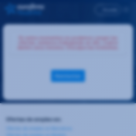
Accede
En estos momentos no podemos cargar las
ofertas, estamos trabajando en ello, vuelve
dentro unos minutos. Disculpa las molestias.
Reintentar
Ofertas de empleo en:
Ofertas de empleo en Barcelona
Ofertas de empleo en Madrid