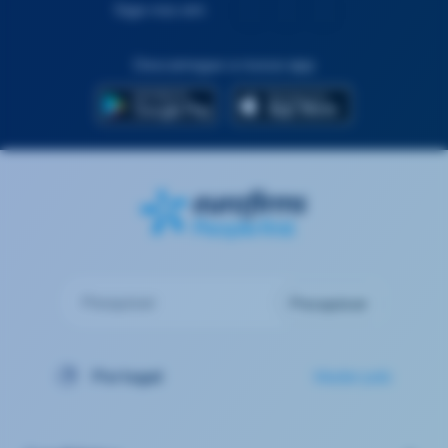
Siga-nos em:
Descarregue a nossa app
Pesquisar
Pesquisar
Portugal
Mudar país