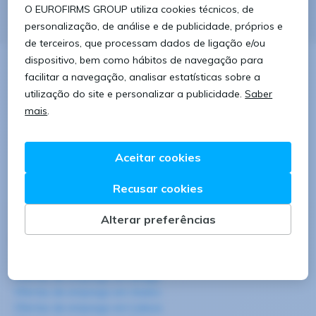
Descubra oportunidades de emprego de
Soldador/a
em
Leiria
na
Eurofirms
. Consulte as novas ofertas
todos os dias e encontre o desafio profissional
brevemente com a
Eurofirms
, com as melhores
condições. Este é o momento de encontrar o
emprego na sua área profissional
Agarre o seu
novo desafio.
Ofertas de emprego em:
Ofertas de emprego em Porto
Ofertas de emprego em Braga
Ofertas de emprego em Aveiro
Ofertas de emprego em Lisboa