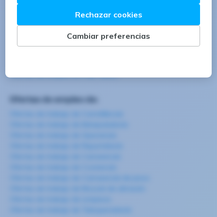
Ofertas de empleo en Madrid
Ofertas de empleo en Valencia
Ofertas de empleo en Sevilla
Ofertas de empleo en Zaragoza
Ofertas de empleo en Girona
Ofertas de empleo en Navarra
Ofertas de empleo en Galicia
Ofertas de empleo en País Vasco
Ofertas de empleo de:
Ofertas de trabajo de Carretillero/a
Ofertas de trabajo de Manipulador/a
Ofertas de trabajo de Operario/a
Ofertas de trabajo de Repartidor/a
Ofertas de trabajo de Camarero/a
Ofertas de trabajo de Cocinero/a
Ofertas de trabajo de Camarero/a de pisos
Ofertas de trabajo de Mozo/a de almacén
Ofertas de trabajo de Limpieza
Ofertas de trabajo de Teleoperador/a