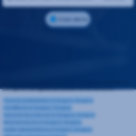
Crear alerta
Otros resultados relacionados con la búsqueda
trabajo en
Zaragoza, Zaragoza
que pueden ser de tu interés:
Técnico/a mantenimiento en Zaragoza, Zaragoza
Carretillero/a en Zaragoza, Zaragoza
Operario/a de producción en Zaragoza, Zaragoza
Electromecánico/a en Zaragoza, Zaragoza
Auxiliar administrativo/a en Zaragoza, Zaragoza