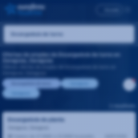
Accede
Ofertas de empleo de Encargado/a de turno en
Zaragoza, Zaragoza
Últimas ofertas de empleo de Encargado/a de turno en
Zaragoza, Zaragoza
Encargado/a de turno
Zaragoza
Zaragoza
1 resultado
Encargado/a de planta
Zaragoza, Zaragoza
Salario de 27.000€ a 32.000€ bruto/año
16/07/2026