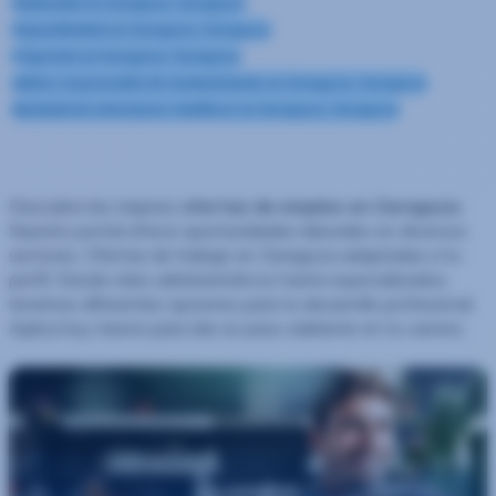
Delineante en Zaragoza, Zaragoza
Dependiente/a en Zaragoza, Zaragoza
Frigorista en Zaragoza, Zaragoza
Jefe/a | responsable de mantenimiento en Zaragoza, Zaragoza
Montador/a estructuras metálicas en Zaragoza, Zaragoza
Descubre las mejores
ofertas de empleo en Zaragoza
.
Nuestro portal ofrece oportunidades laborales en diversos
sectores. Ofertas de trabajo en Zaragoza adaptadas a tu
perfil. Desde roles administrativos hasta especializados,
tenemos diferentes opciones para tu desarrollo profesional.
Aplica hoy mismo para dar un paso adelante en tu carrera.