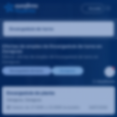
Accede
Ofertas de empleo de Encargado/a de turno en
Zaragoza
Últimas ofertas de empleo de Encargado/a de turno en
Zaragoza
Encargado/a de turno
Zaragoza
1 resultado
Encargado/a de planta
Zaragoza, Zaragoza
Salario de 27.000€ a 32.000€ bruto/año
16/07/2026