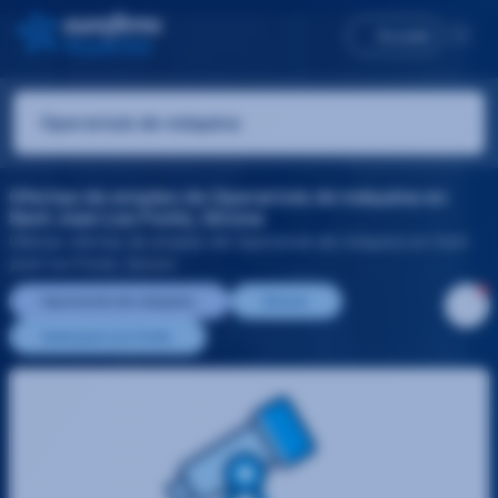
Accede
Ofertas de empleo de Operario/a de máquina en
Sant Joan Les Fonts, Girona
Últimas ofertas de empleo de Operario/a de máquina en Sant
Joan Les Fonts, Girona
Operario/a de máquina
Girona
Sant Joan Les Fonts