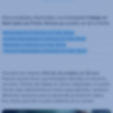
Otros resultados relacionados con la búsqueda
trabajo en
Sant Joan Les Fonts, Girona
que pueden ser de tu interés:
Mozo/a almacén en Sant Joan Les Fonts, Girona
Ayudante dependiente/a en Sant Joan Les Fonts, Girona
Maquinista en Sant Joan Les Fonts, Girona
Técnico/a mantenimiento en Sant Joan Les Fonts, Girona
Descubre las mejores
ofertas de empleo en Girona
.
Nuestro portal ofrece oportunidades laborales en diversos
sectores. Ofertas de trabajo en Girona adaptadas a tu perfil.
Desde roles administrativos hasta especializados, tenemos
diferentes opciones para tu desarrollo profesional. Aplica
hoy mismo para dar un paso adelante en tu carrera.